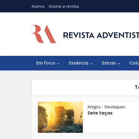
Acervo
Assine a revista
Em Foco
Essência
Extras
Col
T
Artigos
Destaques
•
Sete taças