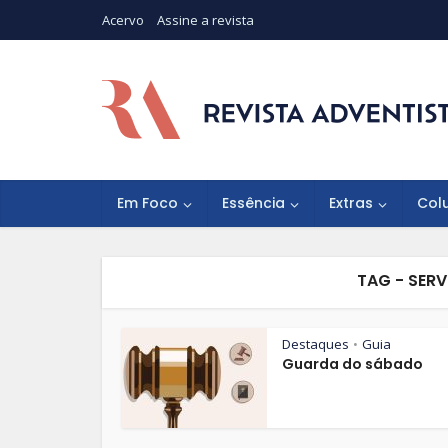
Acervo
Assine a revista
Em Foco
Essência
Extras
Col
TAG - SERV
Destaques
Guia
•
Guarda do sábado