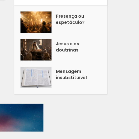
Presença ou
espetáculo?
Jesus e as
doutrinas
Mensagem
insubstituível