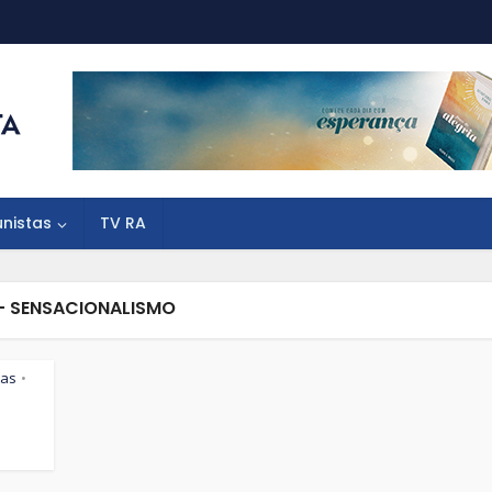
unistas
TV RA
- SENSACIONALISMO
tas
•