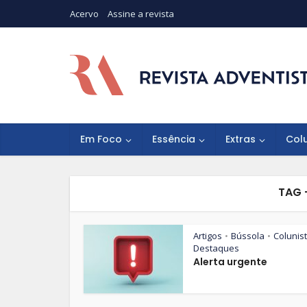
Acervo
Assine a revista
Em Foco
Essência
Extras
Col
TAG 
Artigos
Bússola
Colunis
•
•
Destaques
Alerta urgente