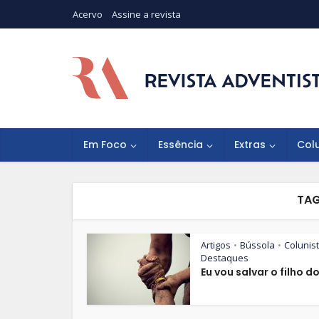
Acervo
Assine a revista
Em Foco
Essência
Extras
Col
TAG
Artigos
Bússola
Colunis
•
•
Destaques
Eu vou salvar o filho do