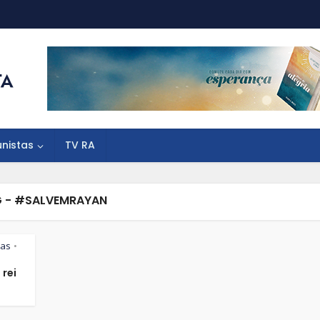
unistas
TV RA
 - #SALVEMRAYAN
tas
•
 rei