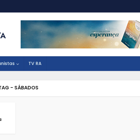
unistas
TV RA
TAG - SÁBADOS
a