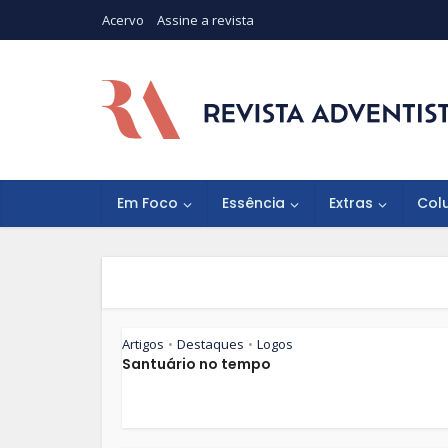
Acervo
Assine a revista
Em Foco
Essência
Extras
Col
Artigos
Destaques
Logos
•
•
Santuário no tempo