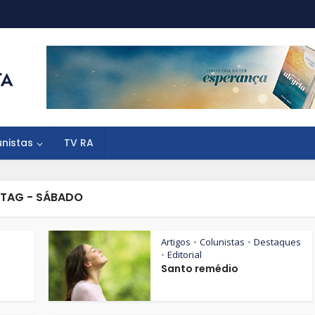
unistas
TV RA
TAG - SÁBADO
Artigos
Colunistas
Destaques
•
•
Editorial
•
Santo remédio