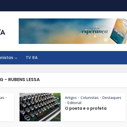
unistas
TV RA
G - RUBENS LESSA
tas
Artigos
Colunistas
Destaques
•
•
•
Editorial
•
O poeta e o profeta