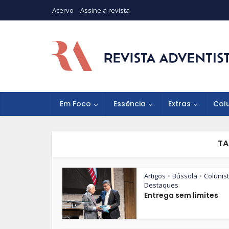
Acervo
Assine a revista
Em Foco
Essência
Extras
Col
TA
Artigos
Bússola
Colunis
•
•
Destaques
Entrega sem limites