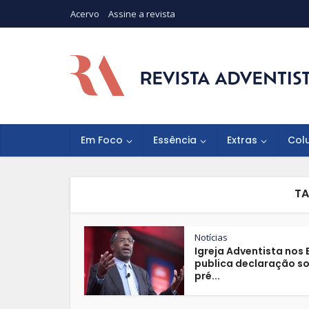
Acervo
Assine a revista
Em Foco
Essência
Extras
Col
TA
Notícias
Igreja Adventista nos 
publica declaração s
pré...