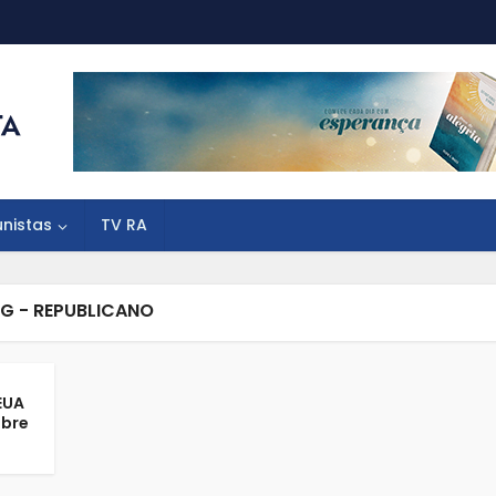
unistas
TV RA
G - REPUBLICANO
EUA
obre