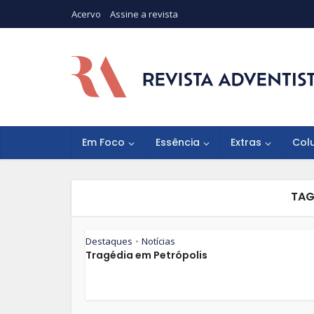
Acervo
Assine a revista
Em Foco
Essência
Extras
Col
TAG
Destaques
Notícias
•
Tragédia em Petrópolis