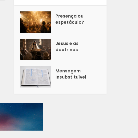
Presença ou
espetáculo?
Jesus e as
doutrinas
Mensagem
insubstituível