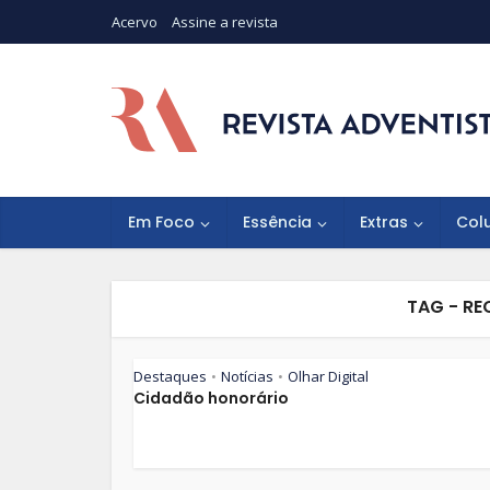
Acervo
Assine a revista
Em Foco
Essência
Extras
Col
TAG - R
Destaques
Notícias
Olhar Digital
•
•
Cidadão honorário