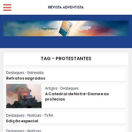
TAG - PROTESTANTES
Destaques
•
Entrevista
Retratos sagrados
Artigos
•
Destaques
A Catedral de Notre-Dame e as
profecias
Destaques
•
Notícias
•
TV RA
Edição especial
Destaques
•
Notícias