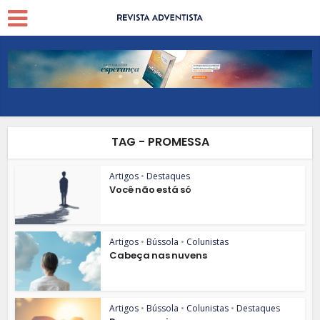
TAG - PROMESSA
Artigos
•
Destaques
Você não está só
Artigos
•
Bússola
•
Colunistas
Cabeça nas nuvens
Artigos
•
Bússola
•
Colunistas
•
Destaques