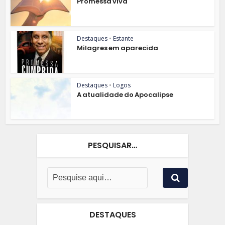
Promessa viva
Destaques
•
Estante
Milagres em aparecida
Destaques
•
Logos
A atualidade do Apocalipse
PESQUISAR…
DESTAQUES