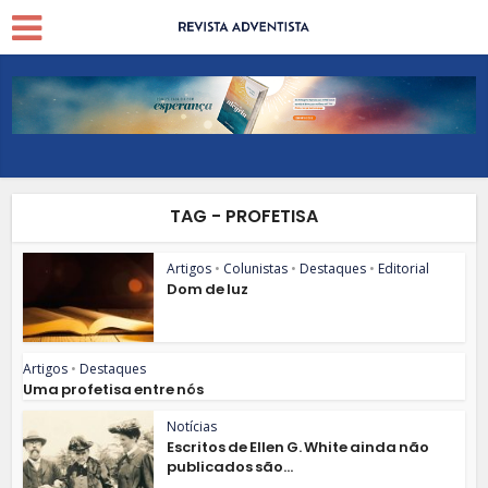
TAG - PROFETISA
Artigos
•
Colunistas
•
Destaques
•
Editorial
Dom de luz
Artigos
•
Destaques
Uma profetisa entre nós
Notícias
Escritos de Ellen G. White ainda não
publicados são...