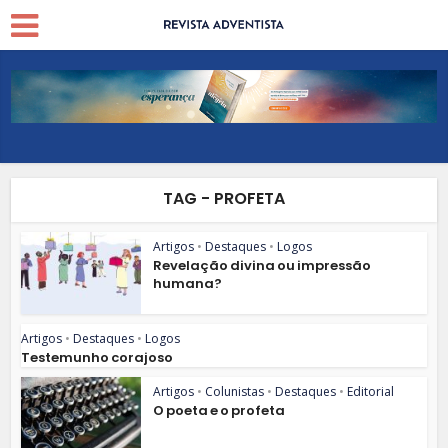
TAG - PROFETA
Artigos
•
Destaques
•
Logos
Revelação divina ou impressão
humana?
Artigos
•
Destaques
•
Logos
Testemunho corajoso
Artigos
•
Colunistas
•
Destaques
•
Editorial
O poeta e o profeta