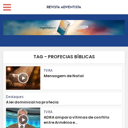
TAG - PROFECIAS BÍBLICAS
TV RA
Mensagem de Natal
Destaques
A lei dominical na profecia
TV RA
ADRA ampara vítimas de conflito
entre Armênia e...