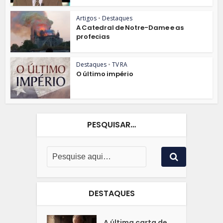
Artigos
•
Destaques
A Catedral de Notre-Dame e as
profecias
Destaques
•
TV RA
O último império
PESQUISAR…
DESTAQUES
A última carta de