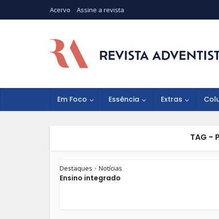
Acervo
Assine a revista
Em Foco
Essência
Extras
Col
TAG - 
Destaques
Notícias
•
Ensino integrado