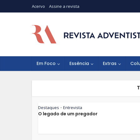
Acervo
Assine a revista
Em Foco
Essência
Extras
Col
T
Destaques
Entrevista
•
O legado de um pregador