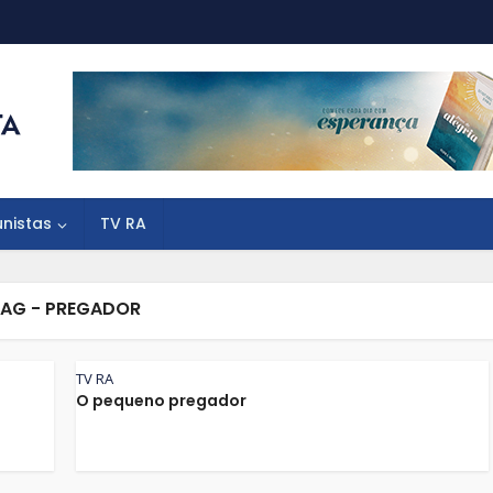
unistas
TV RA
AG - PREGADOR
TV RA
O pequeno pregador