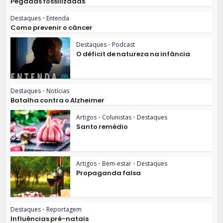
Pegadas fossilizadas
Destaques
•
Entenda
Como prevenir o câncer
Destaques
•
Podcast
O déficit de natureza na infância
Destaques
•
Notícias
Batalha contra o Alzheimer
Artigos
•
Colunistas
•
Destaques
Santo remédio
Artigos
•
Bem-estar
•
Destaques
Propaganda falsa
Destaques
•
Reportagem
Influências pré-natais