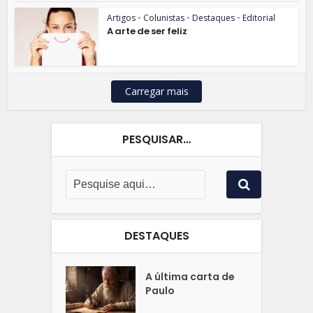
Artigos
•
Colunistas
•
Destaques
•
Editorial
A arte de ser feliz
Carregar mais
PESQUISAR…
DESTAQUES
A última carta de
Paulo