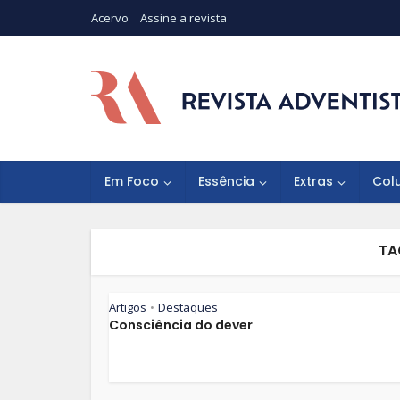
Acervo
Assine a revista
Em Foco
Essência
Extras
Col
TA
Artigos
Destaques
•
Consciência do dever