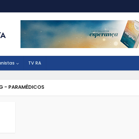
unistas
TV RA
G - PARAMÉDICOS