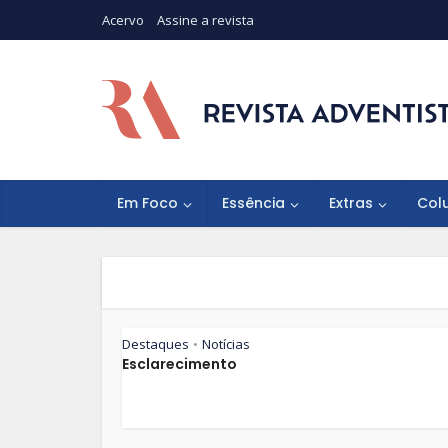
Acervo
Assine a revista
Em Foco
Essência
Extras
Col
Destaques
Notícias
•
Esclarecimento