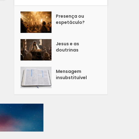
Presença ou
espetáculo?
Jesus e as
doutrinas
Mensagem
insubstituível