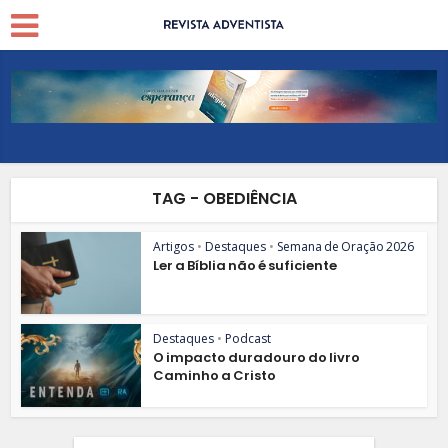
TAG - OBEDIÊNCIA
Artigos
•
Destaques
•
Semana de Oração 2026
Ler a Bíblia não é suficiente
Destaques
•
Podcast
O impacto duradouro do livro
Caminho a Cristo