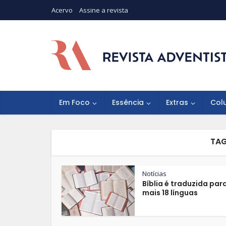
Acervo
Assine a revista
Em Foco
Essência
Extras
Col
TAG
Notícias
Bíblia é traduzida par
mais 18 línguas