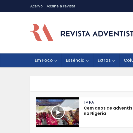
Acervo
Assine a revista
Em Foco
Essência
Extras
Col
TV RA
Cem anos de adventi
na Nigéria