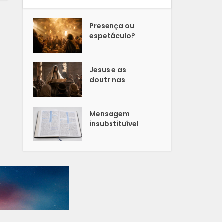
Presença ou
espetáculo?
Jesus e as
doutrinas
Mensagem
insubstituível