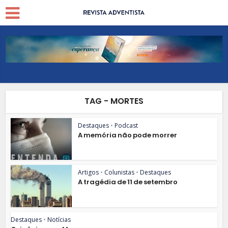
TAG - MORTES
Destaques
•
Podcast
A memória não pode morrer
Artigos
•
Colunistas
•
Destaques
A tragédia de 11 de setembro
Destaques
•
Notícias