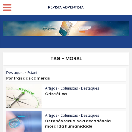
TAG - MORAL
Destaques
•
Estante
Por trás das câmeras
Artigos
•
Colunistas
•
Destaques
Crise ética
Artigos
•
Colunistas
•
Destaques
Os robôs sexuais e a decadência
moral da humanidade