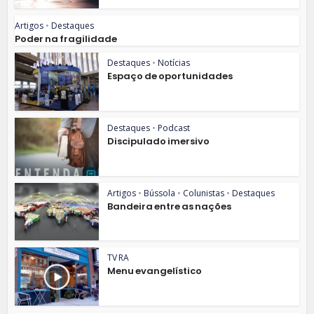
Artigos
•
Destaques
Poder na fragilidade
Destaques
•
Notícias
Espaço de oportunidades
Destaques
•
Podcast
Discipulado imersivo
Artigos
•
Bússola
•
Colunistas
•
Destaques
Bandeira entre as nações
TV RA
Menu evangelístico