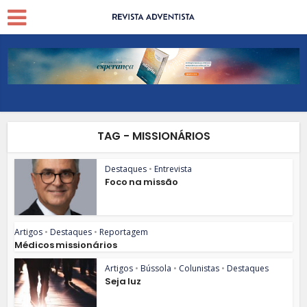
TAG - MISSIONÁRIOS
Destaques
•
Entrevista
Foco na missão
Artigos
•
Destaques
•
Reportagem
Médicos missionários
Artigos
•
Bússola
•
Colunistas
•
Destaques
Seja luz