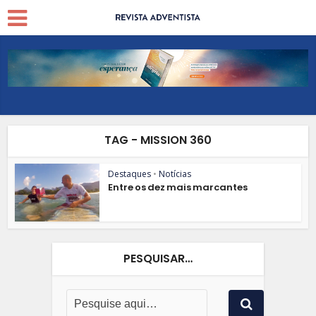
TAG - MISSION 360
Destaques
•
Notícias
Entre os dez mais marcantes
PESQUISAR…