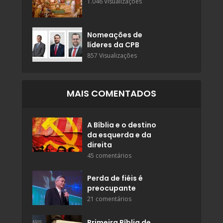
1.046 Visualizações
Nomeações de
líderes da CPB
857 Visualizações
MAIS COMENTADOS
A Bíblia e o destino
da esquerda e da
direita
45 comentários
Perda de fiéis é
preocupante
21 comentários
Primeira Bíblia de