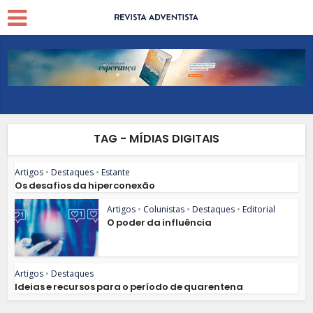
TAG - MÍDIAS DIGITAIS
Artigos
•
Destaques
•
Estante
Os desafios da hiperconexão
Artigos
•
Colunistas
•
Destaques
•
Editorial
O poder da influência
Artigos
•
Destaques
Ideias e recursos para o período de quarentena