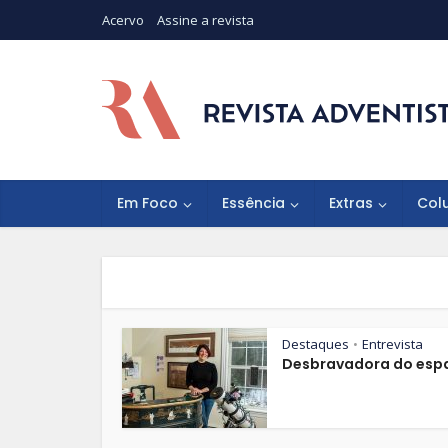
Acervo
Assine a revista
Em Foco
Essência
Extras
Col
Destaques
Entrevista
•
Desbravadora do esp