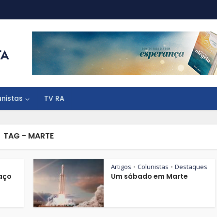
unistas
TV RA
TAG - MARTE
Artigos
Colunistas
Destaques
•
•
aço
Um sábado em Marte