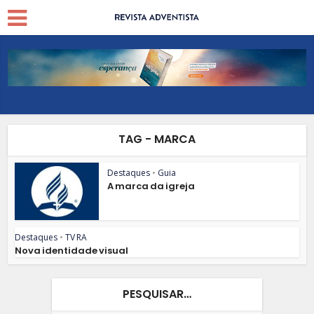
TAG - MARCA
Destaques
•
Guia
A marca da igreja
Destaques
•
TV RA
Nova identidade visual
PESQUISAR…