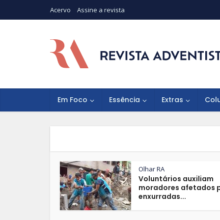
Acervo
Assine a revista
Em Foco
Essência
Extras
Col
Olhar RA
Voluntários auxiliam
moradores afetados 
enxurradas...