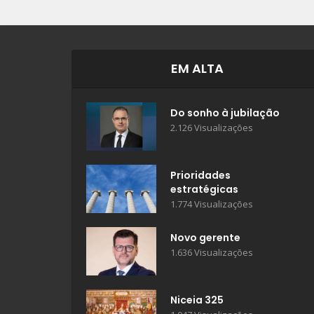
EM ALTA
Do sonho à jubilação
2.126 Visualizações
Prioridades
estratégicas
1.774 Visualizações
Novo gerente
1.636 Visualizações
Niceia 325