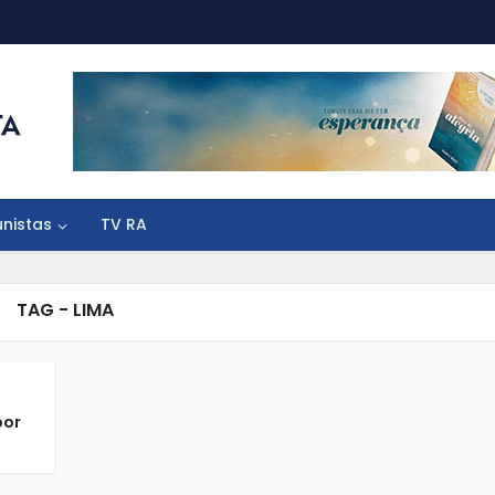
unistas
TV RA
TAG - LIMA
por