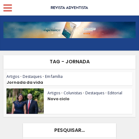
TAG - JORNADA
Artigos
•
Destaques
•
Em família
Jornada da vida
Artigos
•
Colunistas
•
Destaques
•
Editorial
Novo ciclo
PESQUISAR…