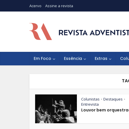
Acervo
Assine a revista
Em Foco
Essência
Extras
Col
TA
Colunistas
Destaques
•
•
Entrevista
Louvor bem orquestr