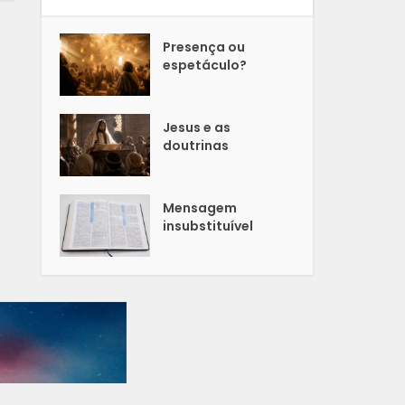
Presença ou
espetáculo?
Jesus e as
doutrinas
Mensagem
insubstituível