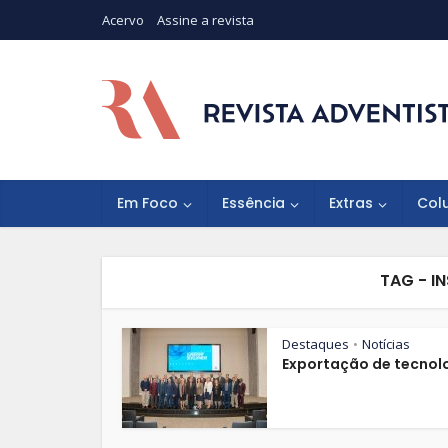
Acervo
Assine a revista
Em Foco
Essência
Extras
Col
TAG - I
Destaques
Notícias
•
Exportação de tecnol