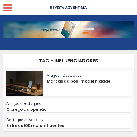
TAG - INFLUENCIADORES
Artigos
•
Destaques
Marcas da pós-modernidade
Artigos
•
Destaques
O preço da opinião
Destaques
•
Notícias
Entre os 100 mais influentes