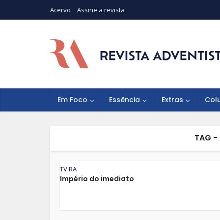
Acervo
Assine a revista
Em Foco
Essência
Extras
Col
TAG -
TV RA
Império do imediato