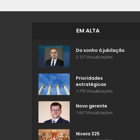
EM ALTA
Do sonho à jubilação
2.127 Visualizações
Prioridades
estratégicas
1.775 Visualizações
Novo gerente
1.637 Visualizações
Niceia 325