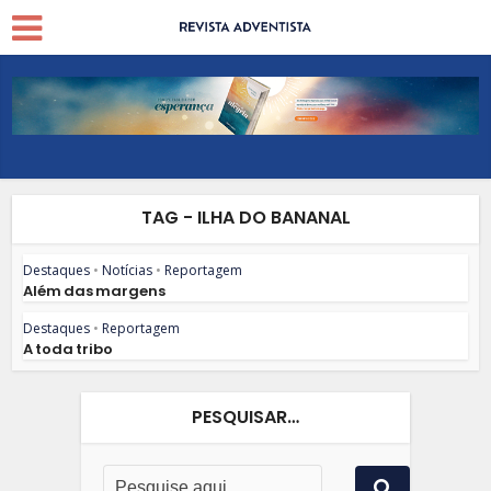
TAG - ILHA DO BANANAL
Destaques
•
Notícias
•
Reportagem
Além das margens
Destaques
•
Reportagem
A toda tribo
PESQUISAR…