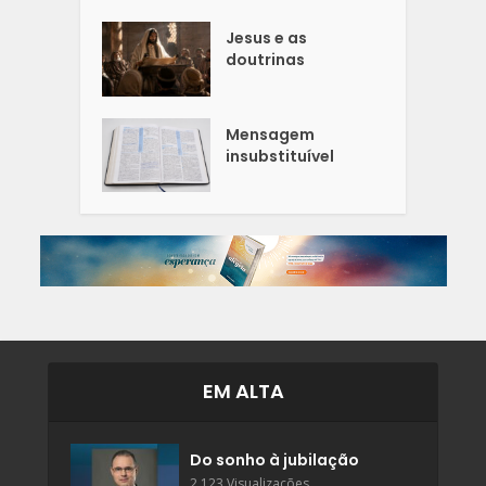
Jesus e as
doutrinas
Mensagem
insubstituível
EM ALTA
Do sonho à jubilação
2.123 Visualizações