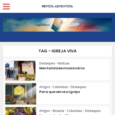
TAG - IGREJA VIVA
Destaques
•
Notícias
Mentalidade missionária
Artigos
•
Colunistas
•
Destaques
Para que serve a igreja
Artigos
•
Bússola
•
Colunistas
•
Destaques