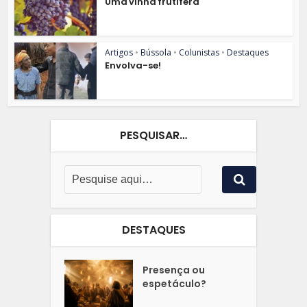
Uma vinha frutífera
Artigos
•
Bússola
•
Colunistas
•
Destaques
Envolva-se!
PESQUISAR…
DESTAQUES
Presença ou
espetáculo?