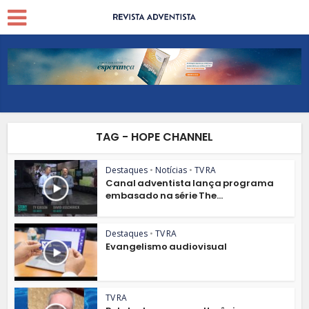
TAG - HOPE CHANNEL
Destaques
•
Notícias
•
TV RA
Canal adventista lança programa
embasado na série The...
Destaques
•
TV RA
Evangelismo audiovisual
TV RA