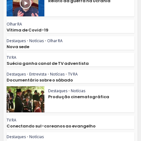
Relato da guerra na Ucrânia
Olhar RA
Vítima de Covid-19
Destaques
•
Notícias
•
Olhar RA
Nova sede
TV RA
Suécia ganha canal de TV adventista
Destaques
•
Entrevista
•
Notícias
•
TV RA
Documentário sobre o sábado
Destaques
•
Notícias
Produção cinematográfica
TV RA
Conectando sul-coreanos ao evangelho
Destaques
•
Notícias