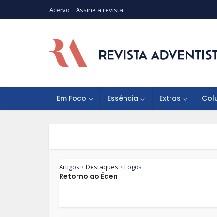
Acervo
Assine a revista
Em Foco
Essência
Extras
Col
Artigos
Destaques
Logos
•
•
Retorno ao Éden