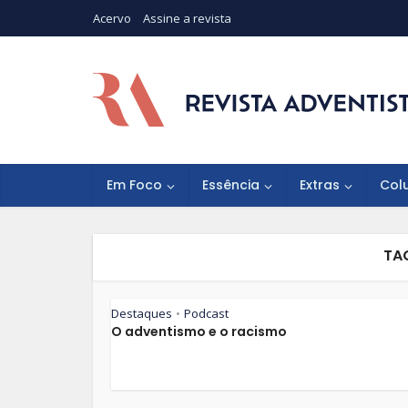
Acervo
Assine a revista
Em Foco
Essência
Extras
Col
TA
Destaques
Podcast
•
O adventismo e o racismo