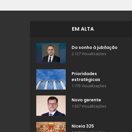
EM ALTA
Do sonho à jubilação
2.127 Visualizações
Prioridades
estratégicas
1.775 Visualizações
Novo gerente
1.637 Visualizações
Niceia 325