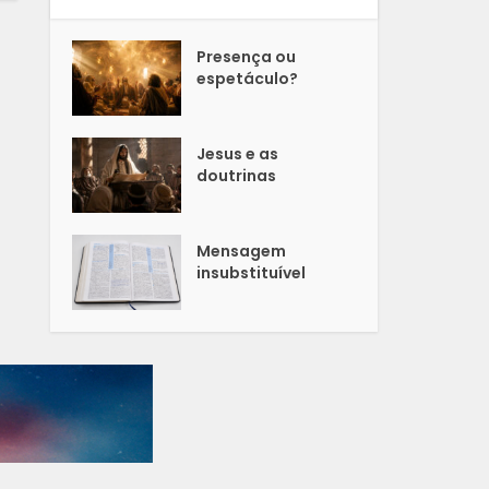
Presença ou
espetáculo?
Jesus e as
doutrinas
Mensagem
insubstituível