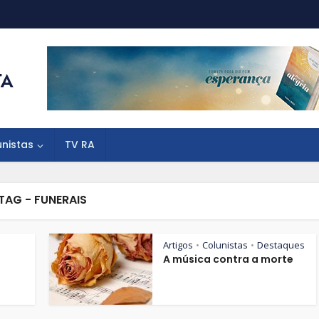
unistas
TV RA
TAG - FUNERAIS
Artigos
Colunistas
Destaques
•
•
A música contra a morte