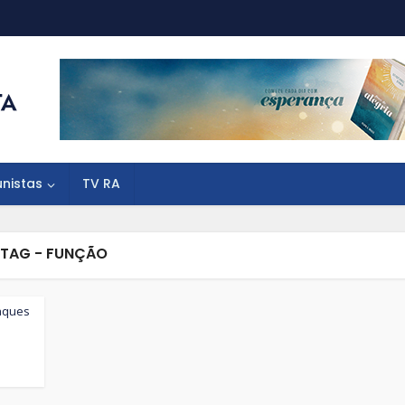
unistas
TV RA
TAG - FUNÇÃO
aques