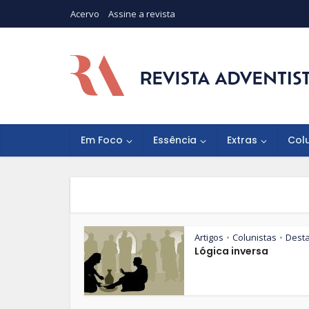
Acervo
Assine a revista
Em Foco
Essência
Extras
Col
Artigos
Colunistas
Dest
•
•
Lógica inversa