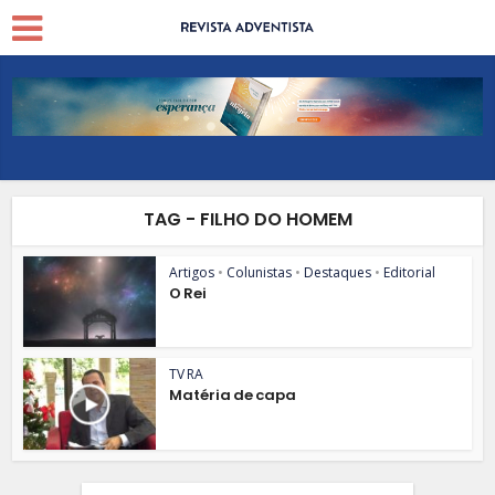
TAG - FILHO DO HOMEM
Artigos
•
Colunistas
•
Destaques
•
Editorial
O Rei
TV RA
Matéria de capa