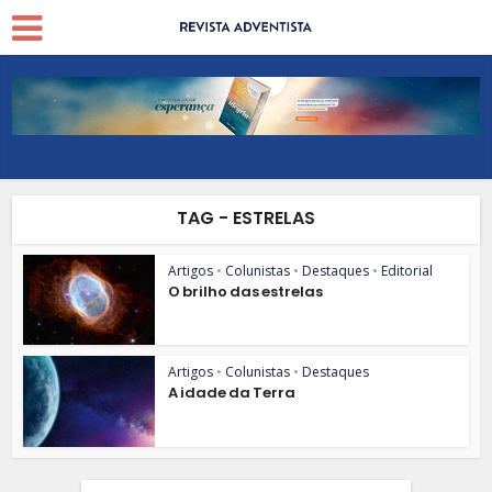
TAG - ESTRELAS
Artigos
•
Colunistas
•
Destaques
•
Editorial
O brilho das estrelas
Artigos
•
Colunistas
•
Destaques
A idade da Terra