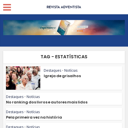
TAG - ESTATÍSTICAS
Destaques
•
Notícias
Igreja de grisalhos
Destaques
•
Notícias
No ranking dos livros e autores mais lidos
Destaques
•
Notícias
Pela primeira vez na história
Destaques
•
Notícias