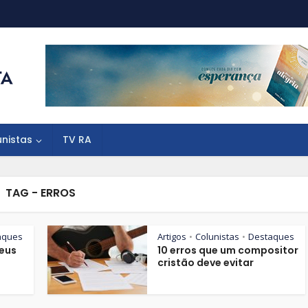
unistas
TV RA
TAG - ERROS
aques
Artigos
Colunistas
Destaques
•
•
Deus
10 erros que um compositor
cristão deve evitar