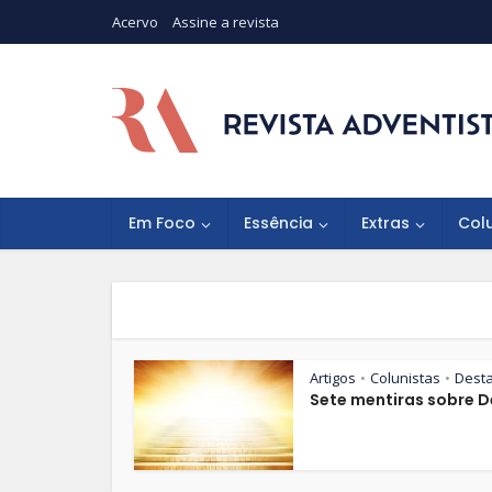
Acervo
Assine a revista
Em Foco
Essência
Extras
Col
Artigos
Colunistas
Dest
•
•
Sete mentiras sobre 