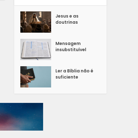
Jesus e as
doutrinas
Mensagem
insubstituível
Ler a Bíblia não é
suficiente