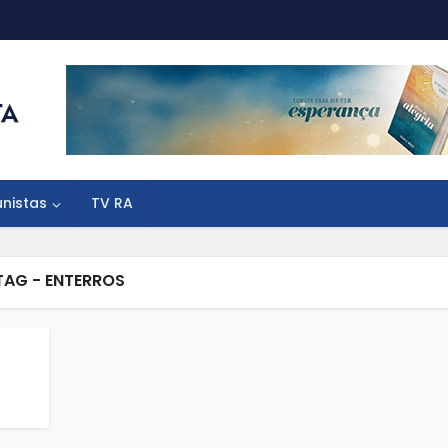
unistas
TV RA
TAG - ENTERROS